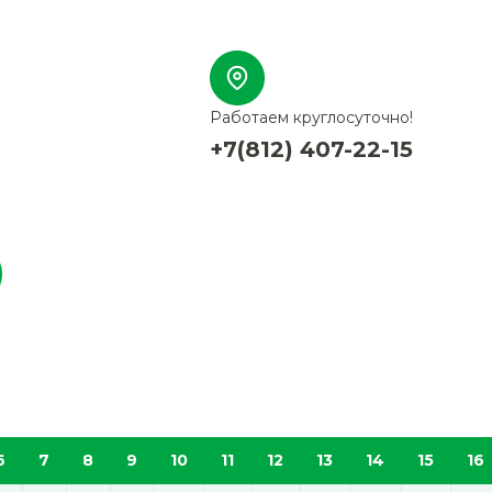
Работаем круглосуточно!
+7(812) 407-22-15
6
7
8
9
10
11
12
13
14
15
16