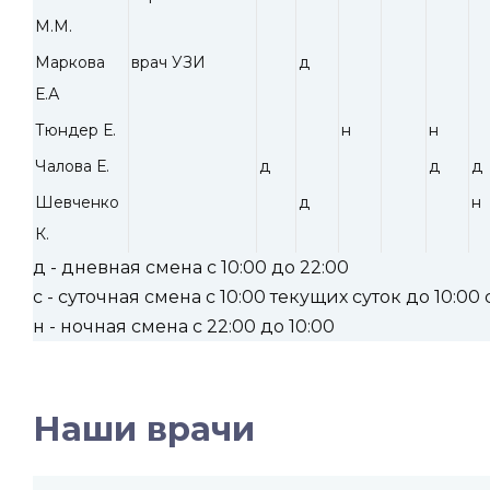
М.М.
Маркова
врач УЗИ
д
Е.А
Тюндер Е.
н
н
Чалова Е.
д
д
д
Шевченко
д
н
К.
д - дневная смена с 10:00 до 22:00
с - суточная смена с 10:00 текущих суток до 10:0
н - ночная смена с 22:00 до 10:00
Наши врачи