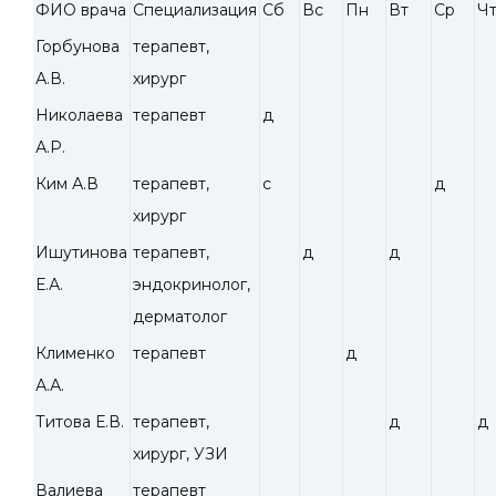
ФИО врача
Специализация
Сб
Вс
Пн
Вт
Ср
Ч
Горбунова
терапевт,
А.В.
хирург
Николаева
терапевт
д
А.Р.
Ким А.В
терапевт,
с
д
хирург
Ишутинова
терапевт,
д
д
Е.А.
эндокринолог,
дерматолог
Клименко
терапевт
д
А.А.
Титова Е.В.
терапевт,
д
д
хирург, УЗИ
Валиева
терапевт