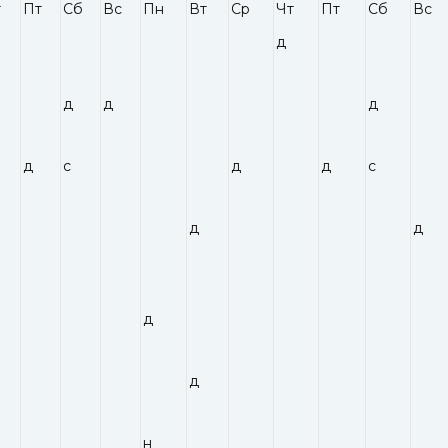
т
Пт
Сб
Вс
Пн
Вт
Ср
Чт
Пт
Сб
Вс
д
д
д
д
д
с
д
д
с
д
д
д
д
н