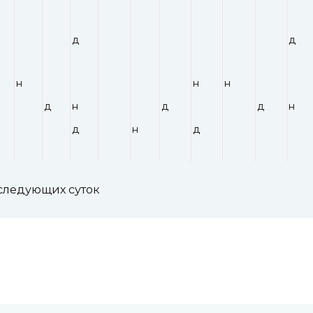
д
д
н
н
н
д
н
д
д
н
д
н
д
0 следующих суток